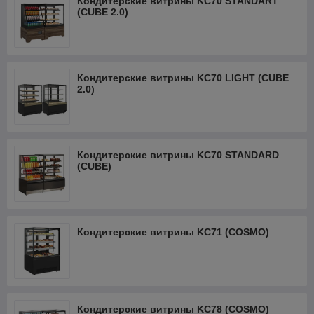
Кондитерские витрины KC70 STANDART
и со статическим охлаждением.
(CUBE 2.0)
Обновлённый модельный ряд кондитерских витрин Carboma
подойдет для любых, даже самых компактных кафе,
магазинов или булочных-кондитерских.
Кондитерские витрины KC70 LIGHT (CUBE
2.0)
Кондитерские витрины KC70 STANDARD
(CUBE)
Кондитерские витрины KC71 (COSMO)
Кондитерские витрины KC78 (COSMO)