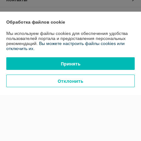
Доставка и оплата
Обработка файлов cookie
График работы
Мы используем файлы cookies для обеспечения удобства
пользователей портала и предоставления персональных
рекомендаций.
Вы можете настроить файлы cookies или
Полная версия сайта
отключить их.
Политика обработки cookies
Принять
Сайт создан на платформе Deal.by
Отклонить
Информация для покупателя
Юридическое лицо:
Общество с Ограниченной Ответственностью
"Фараон-трейд"
г. Гомель, ул. Гагарина, 49, офис 1-10