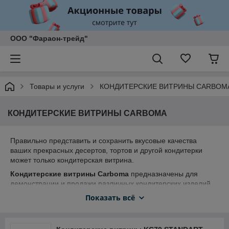
ООО "Фараон-трейд"
Товары и услуги
КОНДИТЕРСКИЕ ВИТРИНЫ CARBOM
КОНДИТЕРСКИЕ ВИТРИНЫ CARBOMA
Правильно представить и сохранить вкусовые качества
ваших прекрасных десертов, тортов и другой кондитерки
может только кондитерская витрина.
Кондитерские витрины Сarboma
предназначены для
демонстрации и продажи различных кондитерских изделий,
данные витрины отличаются стильным и современным
Показать всё
дизайном. Температурный режим у кондитерских витрин
разнообразен: тепловые витрины, нейтральные,
холодильные. Витрины могут быть как с вентилируемым, так