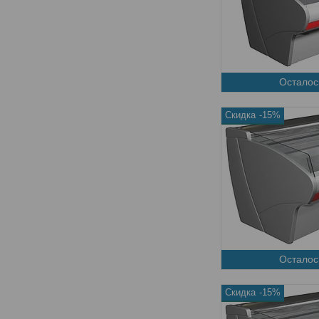
Осталос
-15%
Осталос
-15%