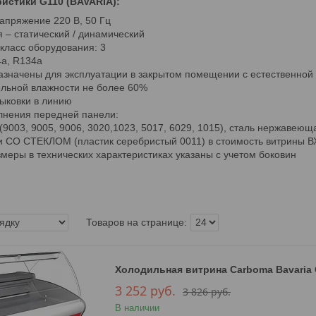
истики G110 (BAVARIA):
апряжение 220 В, 50 Гц
 – статический / динамический
класс оборудования: 3
4a, R134a
значены для эксплуатации в закрытом помещении с естественной
ельной влажности не более 60%
ыковки в линию
лнения передней панели:
(9003, 9005, 9006, 3020,1023, 5017, 6029, 1015), сталь нержавеющ
и СО СТЕКЛОМ (пластик серебристый 0011) в стоимость витрины 
меры в технических характеристиках указаны с учетом боковин
Холодильная витрина Сarboma Bavaria G1
3 252
руб.
3 826
руб.
В наличии