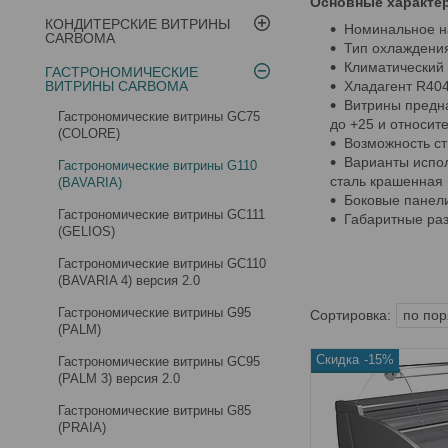
Основные характер
КОНДИТЕРСКИЕ ВИТРИНЫ
Номинальное н
CARBOMA
Тип охлаждения
Климатический 
ГАСТРОНОМИЧЕСКИЕ
ВИТРИНЫ CARBOMA
Хладагент R40
Витрины предна
Гастрономические витрины GC75
до +25 и относит
(COLORE)
Возможность ст
Варианты испо
Гастрономические витрины G110
сталь крашенная 
(BAVARIA)
Боковые панел
Гастрономические витрины GC111
Габаритные раз
(GELIOS)
Гастрономические витрины GC110
(BAVARIA 4) версия 2.0
Гастрономические витрины G95
(PALM)
-15%
Гастрономические витрины GC95
(PALM 3) версия 2.0
Гастрономические витрины G85
(PRAIA)