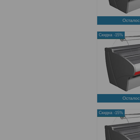
Осталос
-15%
Осталос
-15%