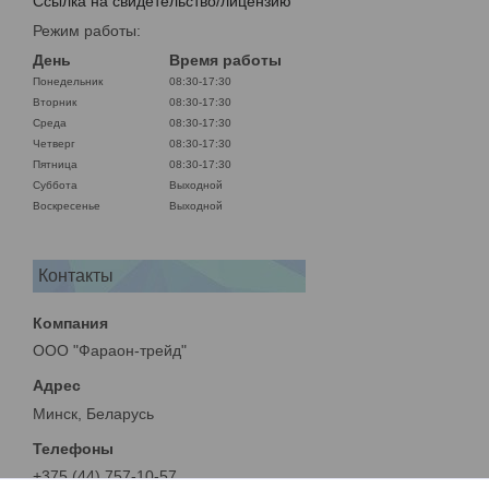
Ссылка на свидетельство/лицензию
Режим работы:
День
Время работы
Понедельник
08:30-17:30
Вторник
08:30-17:30
Среда
08:30-17:30
Четверг
08:30-17:30
Пятница
08:30-17:30
Суббота
Выходной
Воскресенье
Выходной
Контакты
ООО "Фараон-трейд"
Минск, Беларусь
+375 (44) 757-10-57