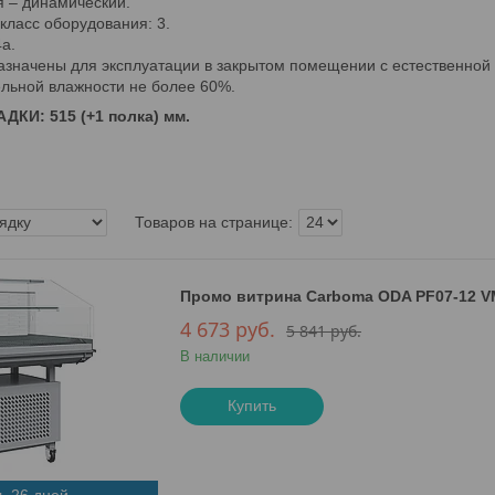
 – динамический.
класс оборудования: 3.
a.
значены для эксплуатации в закрытом помещении с естественной
ельной влажности не более 60%.
КИ: 515 (+1 полка) мм.
Промо витрина Carboma ODA PF07-12 VM 
4 673
руб.
5 841
руб.
В наличии
Купить
ь 26 дней