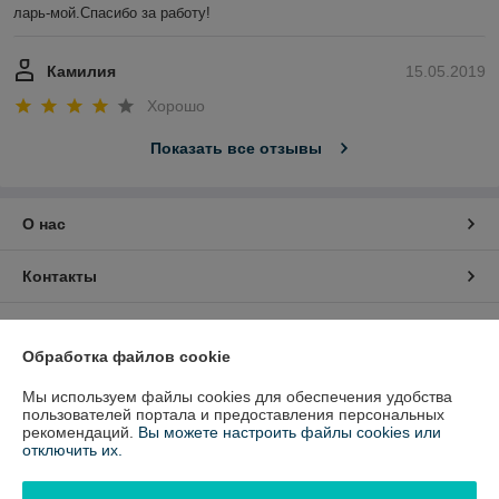
ларь-мой.Спасибо за работу!
Камилия
15.05.2019
Хорошо
Показать все отзывы
О нас
Контакты
Доставка и оплата
Обработка файлов cookie
График работы
Мы используем файлы cookies для обеспечения удобства
пользователей портала и предоставления персональных
рекомендаций.
Вы можете настроить файлы cookies или
Полная версия сайта
отключить их.
Политика обработки cookies