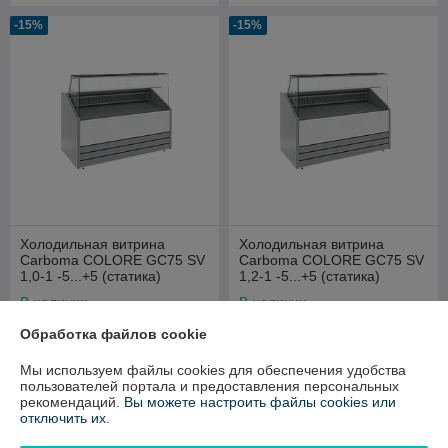
-15%
-15%
Холодильная витрина
Холодильная витрина
Сarboma COLORE GC75 SV
Сarboma COLORE GC75 SV
1,0-1 -5...+5 (статика)
1,2-1 -5...+5 (статика)
В наличии
В наличии
2 888
3 036
Обработка файлов cookie
3 397 руб.
3 571 руб.
руб.
руб.
Мы используем файлы cookies для обеспечения удобства
Купить
Купить
пользователей портала и предоставления персональных
рекомендаций.
Вы можете настроить файлы cookies или
отключить их.
-15%
-15%