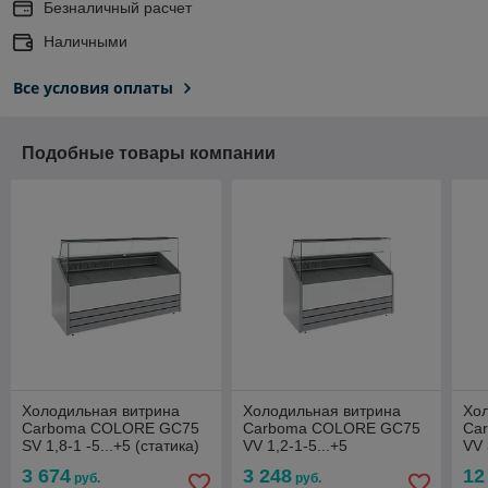
Безналичный расчет
Наличными
Все условия оплаты
Подобные товары компании
Холодильная витрина
Холодильная витрина
Хо
Сarboma COLORE GC75
Сarboma COLORE GC75
Сar
SV 1,8-1 -5...+5 (статика)
VV 1,2-1-5...+5
VV 
(динамика)
дин
3 674
3 248
12
руб.
руб.
-5.