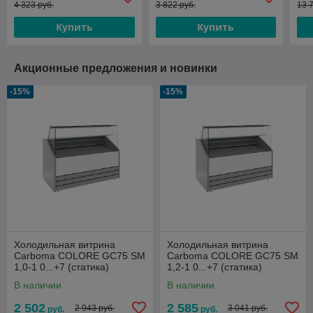
4 323 руб.
3 822 руб.
13 
Купить
Купить
Акционные предложения и новинки
-15%
-15%
Холодильная витрина
Холодильная витрина
Сarboma COLORE GC75 SM
Сarboma COLORE GC75 SM
1,0-1 0...+7 (статика)
1,2-1 0...+7 (статика)
В наличии
В наличии
2 502
2 585
2 943 руб.
3 041 руб.
руб.
руб.