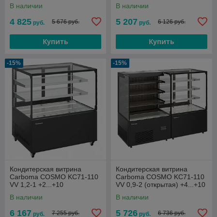
В наличии
В наличии
4 825
5 207
5 676 руб.
6 126 руб.
руб.
руб.
Купить
Купить
-15%
-15%
Кондитерская витрина
Кондитерская витрина
Carboma COSMO KC71-110
Carboma COSMO KC71-110
VV 1,2-1 +2...+10
VV 0,9-2 (открытая) +4...+10
В наличии
В наличии
6 167
5 726
7 255 руб.
6 736 руб.
руб.
руб.