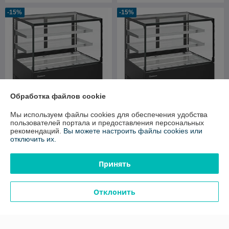
-15%
-15%
Обработка файлов cookie
Мы используем файлы cookies для обеспечения удобства
пользователей портала и предоставления персональных
Кондитерская витрина
Кондитерская витрина
рекомендаций.
Вы можете настроить файлы cookies или
Carboma COSMO KC71-110
Carboma COSMO KC71-110
отключить их.
N 0,9-1 (нейтральная)
N 1,2-1 (нейтральная)
В наличии
В наличии
Принять
3 906
4 631
4 595 руб.
5 448 руб.
руб.
руб.
Купить
Купить
Отклонить
Показать ещё