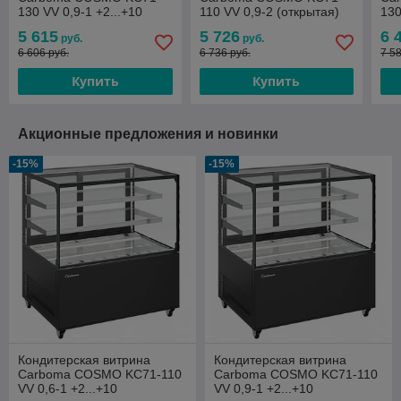
130 VV 0,9-1 +2...+10
110 VV 0,9-2 (открытая)
130
+4...+10
+4.
5 615
5 726
6 
руб.
руб.
6 606 руб.
6 736 руб.
7 5
Купить
Купить
Акционные предложения и новинки
-15%
-15%
Кондитерская витрина
Кондитерская витрина
Carboma COSMO KC71-110
Carboma COSMO KC71-110
VV 0,6-1 +2...+10
VV 0,9-1 +2...+10