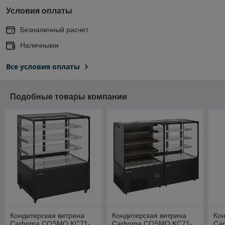
Условия оплаты
Безналичный расчет
Наличными
Все условия оплаты
Подобные товары компании
Кондитерская витрина
Кондитерская витрина
Кон
Carboma COSMO KC71-
Carboma COSMO KC71-
Ca