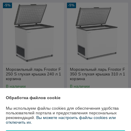
-5%
-5%
Морозильный ларь Frostor F
Морозильный ларь Frostor F
250 S глухая крышка 240 л 1
350 S глухая крышка 310 л 1
корзина
корзина
В наличии
В наличии
1 483
1 623
1 561 руб.
1 708 руб.
руб.
руб.
Обработка файлов cookie
Купить
Купить
Мы используем файлы cookies для обеспечения удобства
пользователей портала и предоставления персональных
рекомендаций.
Вы можете настроить файлы cookies или
-5%
-5%
отключить их.