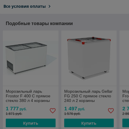
Все условия оплаты
Подобные товары компании
Морозильный ларь
Морозильный ларь Gellar
Мо
Frostor F 400 C прямое
FG 250 C прямое стекло
Fro
стекло 380 л 4 корзины
240 л 2 корзины
сте
1 777
1 497
2 
руб.
руб.
1 871 руб.
1 576 руб.
2 8
Купить
Купить