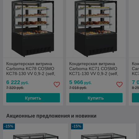
Кондитерская витрина
Кондитерская витрина
Кон
Carboma KC78 COSMO
Carboma KC71 COSMO
Ca
KC78-130 VV 0,9-2 (self,
KC71-130 VV 0,9-2 (self,
KC7
оргстекло) +4...+10
оргстекло) +4...+10
орг
6 222
5 966
7 
руб.
руб.
7 320 руб.
7 018 руб.
8 2
Купить
Купить
Акционные предложения и новинки
-15%
-15%