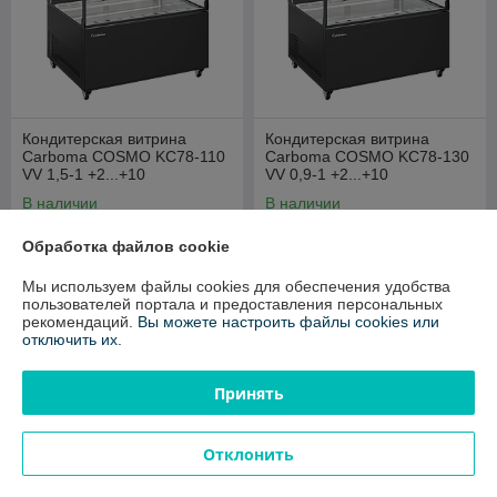
Кондитерская витрина
Кондитерская витрина
Carboma COSMO KC78-110
Carboma COSMO KC78-130
VV 1,5-1 +2...+10
VV 0,9-1 +2...+10
В наличии
В наличии
7 452
5 876
8 768 руб.
6 913 руб.
руб.
руб.
Обработка файлов cookie
Купить
Купить
Мы используем файлы cookies для обеспечения удобства
пользователей портала и предоставления персональных
рекомендаций.
Вы можете настроить файлы cookies или
-15%
-15%
отключить их.
Принять
Отклонить