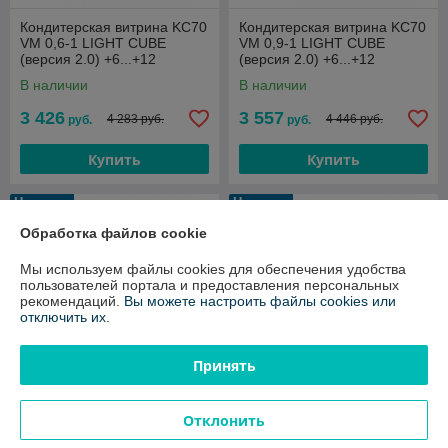
Кондитерская витрина KC70
Кондитерская витрина KC70
VM 0,6-1 LIGHT CUBE
VM 0,9-1 LIGHT CUBE
(версия 2.0) +6...+12
(версия 2.0) +6...+12
В наличии
В наличии
3 426
3 557
4 283 руб.
4 446 руб.
руб.
руб.
Купить
Купить
Новинка
Новинка
Обработка файлов cookie
Мы используем файлы cookies для обеспечения удобства
пользователей портала и предоставления персональных
рекомендаций.
Вы можете настроить файлы cookies или
отключить их.
Принять
Отклонить
Кондитерская витрина KC70
Витрина нейтральная
VM 1,3-1 LIGHT CUBE
Carboma Cube KC70 N 0,6-1