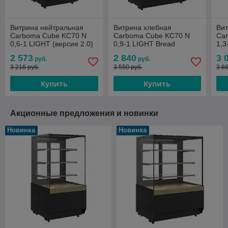
Витрина нейтральная
Витрина хлебная
Ви
Carboma Cube KC70 N
Carboma Cube KC70 N
Ca
0,6-1 LIGHT (версия 2.0)
0,9-1 LIGHT Bread
1,3
черная
(версия 2.0) черная
(ве
2 573
2 840
3 
руб.
руб.
3 216 руб.
3 550 руб.
3 8
Купить
Купить
Акционные предложения и новинки
Новинка
Новинка