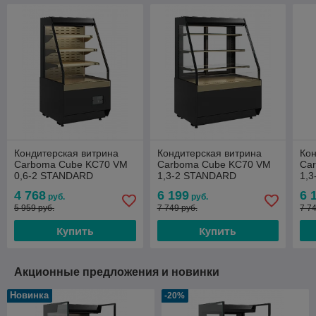
Кондитерская витрина
Кондитерская витрина
Кон
Carboma Cube KC70 VM
Carboma Cube KC70 VM
Ca
0,6-2 STANDARD
1,3-2 STANDARD
1,
открытая, горка
открытая СКОШ.БОК
от
4 768
6 199
6 
руб.
руб.
СКОШ.БОК (версия 2.0)
(версия 2.0) беж. +4...+12
(ве
5 959 руб.
7 749 руб.
7 7
беж. +4...+12
+4.
Купить
Купить
Акционные предложения и новинки
Новинка
-20%