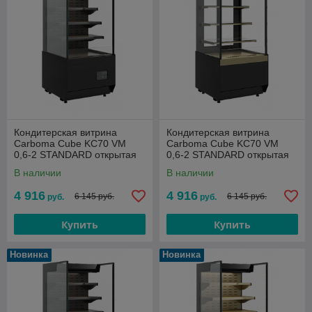
Кондитерская витрина
Кондитерская витрина
Carboma Cube KC70 VM
Carboma Cube KC70 VM
0,6-2 STANDARD открытая
0,6-2 STANDARD открытая
ПРЯМАЯ БОК (версия 2.0)
ПРЯМАЯ БОК (версия 2.0)
В наличии
В наличии
черная +4...+12
бежевая +4...+12
4 916
4 916
6 145 руб.
6 145 руб.
руб.
руб.
Купить
Купить
Новинка
Новинка