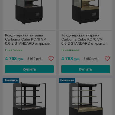
Кондитерская витрина
Кондитерская витрина
Carboma Cube KC70 VM
Carboma Cube KC70 VM
0,6-2 STANDARD открытая,
0,6-2 STANDARD открытая,
горка ПРЯМ.БОК (версия
горка ПРЯМ.БОК (версия
В наличии
В наличии
2.0) черн. +4...+12
2.0) беж. +4...+12
4 768
4 768
5 959 руб.
5 959 руб.
руб.
руб.
Купить
Купить
Новинка
Новинка