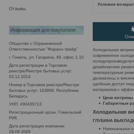
Отзывы
Информация для покупателя
Опи
Общество с Ограниченной
Ответственностью "Фараон-трейд"
Холодильная витрин
современное холоди
г. Гомель, ул. Гагарина, 49, офис 1-10
холодопроизводитель
Дата регистрации в Торговом
дизайнерские решен
реестре/Реестре бытовых услуг:
температурные режи
03.12.2014
деликатесы и мясное
удобным доступ пер
Номер в Торговом реестре/Реестре
материалов с эффек
бытовых услуг: 163888, Республика
Беларусь
Цена витрины 
Габаритные ра
УНП: 490439713
Холодильная вит
Регистрационный орган: Гомельский
РИК
ГЛУБИНА ВЫКЛАДК
Дата регистрации компании:
Номинальное н
28.09.2009