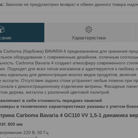
Законом не предусмотрен возврат и обмен данного товара надл
сание
Характеристики
а Carboma (Карбома) BAVARIA 4 предназначена для хранения прод
льное оборудование с современным дизайном, отличным соотнош
ность. Сarboma Bavaria 4 создают атмосферу современного стиля,
ия. Подходят для всех типов магазинов и адаптируются к любому 
мы идеальны для демонстрации многих видов продуктов, включая 
 ассорти. Отсутствие задних стоек устраняет любые помехи при п
сонала к демонстрационному отделению витрины. Фасадные панели
том дерева, металла с различной цветовой палитрой.
включает в себя стоимость передних панелей
змеры в технических характеристиках указаны с учетом боко
рина Сarboma Bavaria 4 GC110 VV 1,5-1 динамика верси
И: 800 мм
апряжение 220 В, 50 Гц