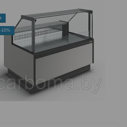
а
-10%