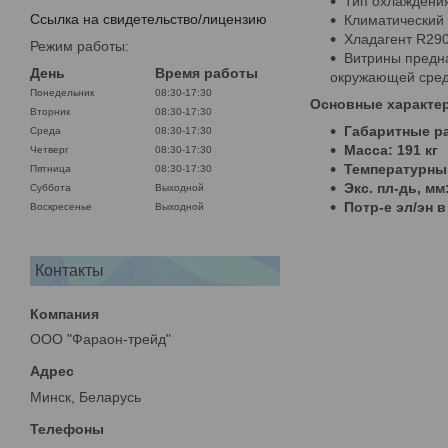
Тип охлаждени
Ссылка на свидетельство/лицензию
Климатический 
Хладагент R290
Режим работы:
Витрины предна
День
Время работы
окружающей среды
Понедельник
08:30-17:30
Основные характе
Вторник
08:30-17:30
Габаритные ра
Среда
08:30-17:30
Масса: 191 кг
Четверг
08:30-17:30
Температурный
Пятница
08:30-17:30
Экс. пл-дь, мм:
Суббота
Выходной
Потр-е эл/эн в 
Воскресенье
Выходной
Контакты
ООО "Фараон-трейд"
Минск, Беларусь