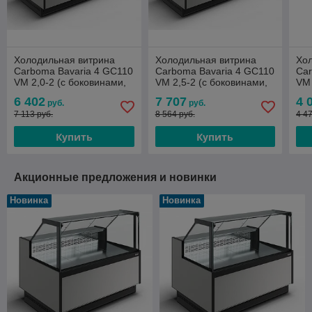
Холодильная витрина
Холодильная витрина
Хо
Сarboma Bavaria 4 GC110
Сarboma Bavaria 4 GC110
Сar
VM 2,0-2 (с боковинами,
VM 2,5-2 (с боковинами,
VM 
открытая) версия 2.0
открытая) версия 2.0
дин
6 402
7 707
4 
руб.
руб.
+2...+6
+2...+6
0..
7 113 руб.
8 564 руб.
4 4
Купить
Купить
Акционные предложения и новинки
Новинка
Новинка