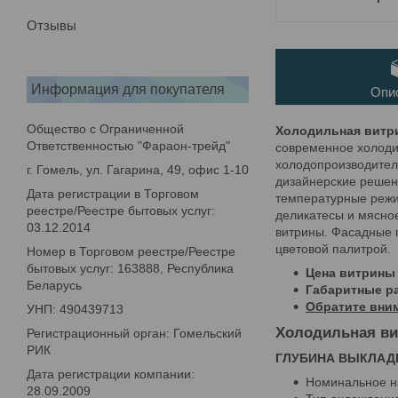
Отзывы
Информация для покупателя
Опи
Общество с Ограниченной
Холодильная витри
Ответственностью "Фараон-трейд"
современное холоди
холодопроизводител
г. Гомель, ул. Гагарина, 49, офис 1-10
дизайнерские решен
Дата регистрации в Торговом
температурные режи
реестре/Реестре бытовых услуг:
деликатесы и мясно
03.12.2014
витрины. Фасадные 
цветовой палитрой.
Номер в Торговом реестре/Реестре
бытовых услуг: 163888, Республика
Цена витрины 
Беларусь
Габаритные ра
Обратите вни
УНП: 490439713
Холодильная вит
Регистрационный орган: Гомельский
РИК
ГЛУБИНА ВЫКЛАДК
Дата регистрации компании:
Номинальное н
28.09.2009