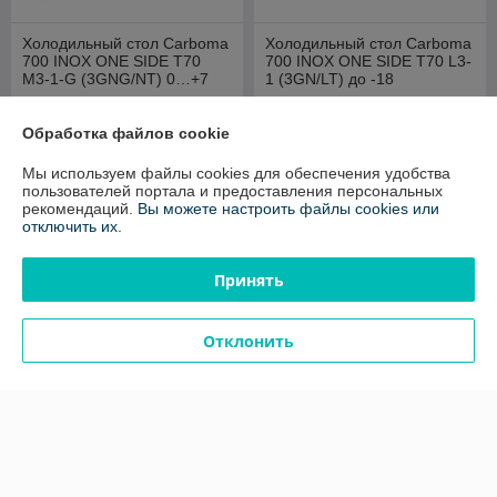
Холодильный стол Carboma
Холодильный стол Carboma
700 INOX ONE SIDE T70
700 INOX ONE SIDE T70 L3-
M3-1-G (3GNG/NT) 0…+7
1 (3GN/LT) до -18
В наличии
В наличии
Обработка файлов cookie
5 148
5 520
6 435 руб.
6 899 руб.
руб.
руб.
Мы используем файлы cookies для обеспечения удобства
Купить
Купить
пользователей портала и предоставления персональных
рекомендаций.
Вы можете настроить файлы cookies или
отключить их.
-20%
-20%
Принять
Отклонить
Холодильный стол Carboma
Холодильный стол Carboma