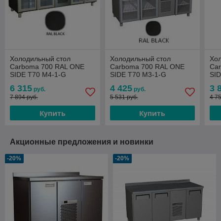
Холодильный стол
Холодильный стол
Хо
Carboma 700 RAL ONE
Carboma 700 RAL ONE
Ca
SIDE T70 M4-1-G
SIDE T70 M3-1-G
SID
(4GNG/NT) 0…+7
(3GNG/NT) 0…+7
(2
6 315
4 425
3 
руб.
руб.
7 894 руб.
5 531 руб.
4 7
Купить
Купить
Акционные предложения и новинки
-20%
-20%